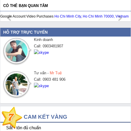
CÓ THỂ BẠN QUAN TÂM
Google Account Video Purchases
Ho Chi Minh City, Ho Chi Minh 70000, Vietnam
HỖ TRỢ TRỰC TUYẾN
Kinh doanh
Call: 0903481907
Tư vấn -
Mr Tuệ
Call: 0903 481 906
CAM KẾT VÀNG
Sắt - tôn đủ chuẩn
1