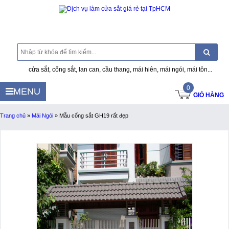
cửa sắt, cổng sắt, lan can, cầu thang, mái hiên, mái ngói, mái tôn...
0
MENU
GIỎ HÀNG
Trang chủ
»
Mái Ngói
»
Mẫu cổng sắt GH19 rất đẹp